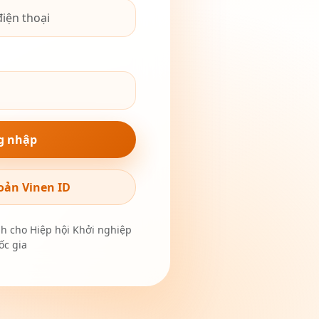
g nhập
oản Vinen ID
nh cho Hiệp hội Khởi nghiệp
c gia