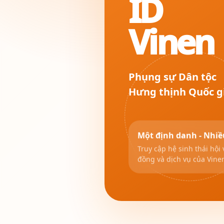
ID
Vinen
Phụng sự Dân tộc
Hưng thịnh Quốc g
Một định danh - Nhiề
Truy cập hệ sinh thái hội 
đồng và dịch vụ của Vine