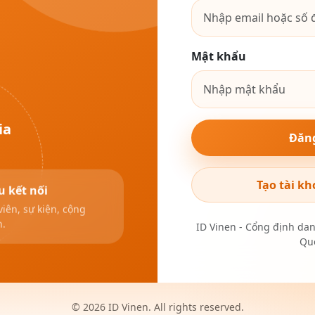
Mật khẩu
ia
Đăn
Tạo tài kh
u kết nối
viên, sự kiện, cộng
n.
ID Vinen - Cổng định da
Quố
© 2026 ID Vinen. All rights reserved.