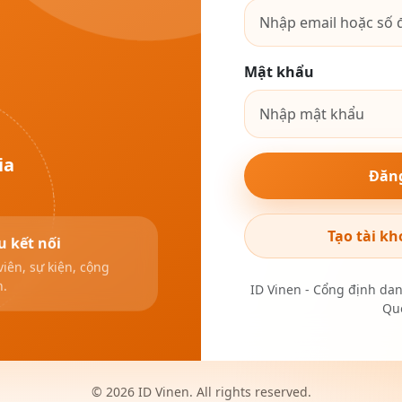
Mật khẩu
ia
Đăn
Tạo tài kh
u kết nối
viên, sự kiện, cộng
n.
ID Vinen - Cổng định da
Quố
© 2026 ID Vinen. All rights reserved.