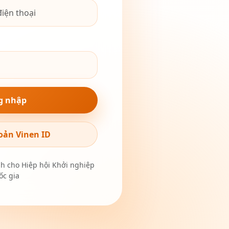
g nhập
oản Vinen ID
nh cho Hiệp hội Khởi nghiệp
c gia