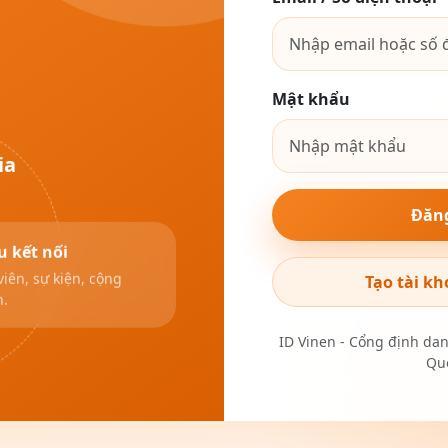
Mật khẩu
ia
Đăn
u kết nối
viên, sự kiện, cộng
Tạo tài kh
n.
ID Vinen - Cổng định da
Quố