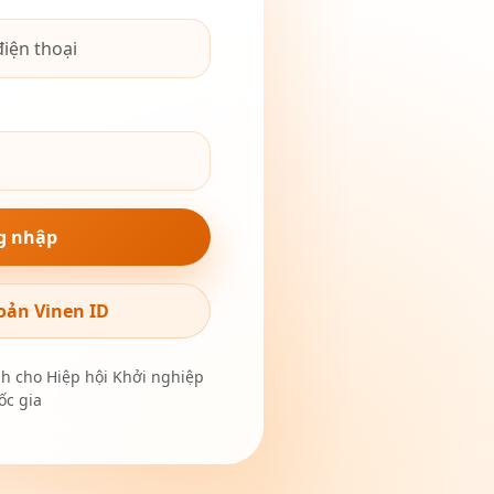
g nhập
oản Vinen ID
nh cho Hiệp hội Khởi nghiệp
c gia