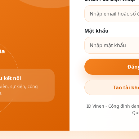
Mật khẩu
ia
Đăn
u kết nối
viên, sự kiện, cộng
Tạo tài kh
n.
ID Vinen - Cổng định da
Quố