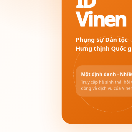
ID
Vinen
Phụng sự Dân tộc
Hưng thịnh Quốc g
Một định danh - Nhiề
Truy cập hệ sinh thái hội 
đồng và dịch vụ của Vine