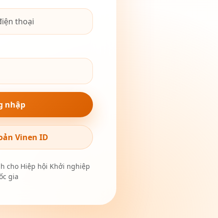
g nhập
oản Vinen ID
nh cho Hiệp hội Khởi nghiệp
c gia